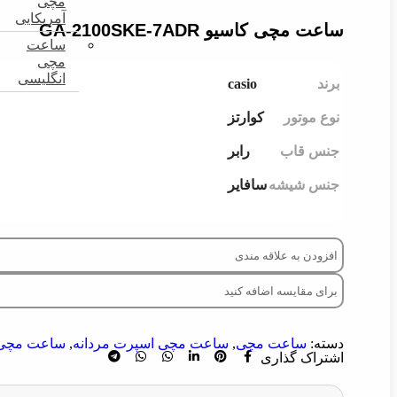
مچی
آمریکایی
ساعت مچی کاسیو GA-2100SKE-7ADR
ساعت
مچی
انگلیسی
casio
برند
نوع موتور
کوارتز
جنس قاب
رابر
جنس شیشه
سافایر
افزودن به علاقه مندی
برای مقایسه اضافه کنید
دسته:
ساعت مچی
,
ساعت مچی اسپرت مردانه
,
ساعت مچی 
اشتراک گذاری