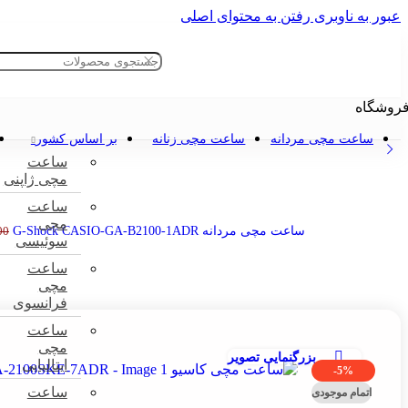
عبور به ناوبری
رفتن به محتوای اصلی
قبل
روشگاه
خانه
»
فروشگاه
»
ساعت مچی
»
ساعت مچی کاسیو GA-2100SKE-7ADR
ساعت مچی مردانه
ساعت مچی زنانه
بر اساس کشور
ساعت
مچی ژاپنی
ساعت
مچی
ساعت مچی مردانه G-Shock CASIO-GA-B2100-1ADR
00
سوئیسی
ساعت
مچی
فرانسوی
ساعت
مچی
بزرگنمایی تصویر
ایتالیایی
-5%
ساعت
اتمام موجودی