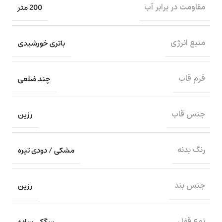
200 متر
مقاومت در برابر آب
باتری خورشیدی
منبع انرژی
چند ضلعی
فرم قاب
رزین
جنس قاب
مشکی / دودی تیره
رنگ بدنه
رزین
جنس بند
سگکی ساده
نوع قفل