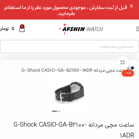
X
عبور به ناوبری
قبل از ثبت سفارش ، موجودی محصول مورد نظر را از ما استعلام
بفرمایید.
رفتن به محتوای اصلی
0
0
تومان
خانه
»
فروشگاه
»
ساعت مچی
»
ساعت مچی مردانه G-Shock CASIO-GA-B2100-1ADR
بزرگنمایی تصویر
-3%
ساعت مچی مردانه G-Shock CASIO-GA-B2100-
1ADR