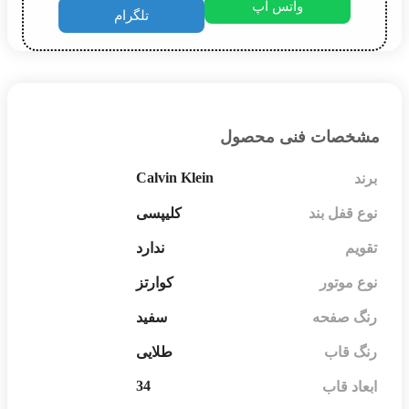
واتس اپ
تلگرام
ات فنی محصول
Calvin Klein
ل بند
کلیپسی
ندارد
وتور
کوارتز
صفحه
سفید
اب
طلایی
34
قاب