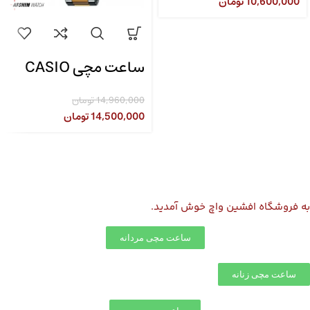
10,600,000
تومان
ساعت مچی CASIO
مدل CASIO LTP-
14,960,000
تومان
1302SG-7AVDF
14,500,000
تومان
به
فروشگاه افشین واچ
خوش آمدید.
ساعت مچی مردانه
ساعت مچی زنانه