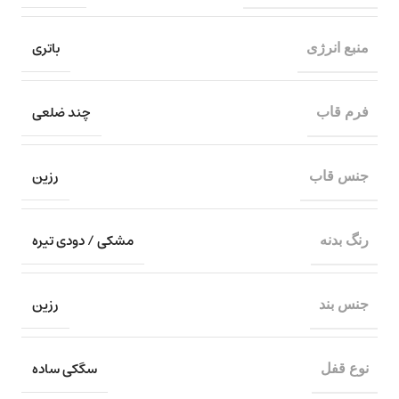
باتری
منبع انرژی
چند ضلعی
فرم قاب
رزین
جنس قاب
مشکی / دودی تیره
رنگ بدنه
رزین
جنس بند
سگکی ساده
نوع قفل