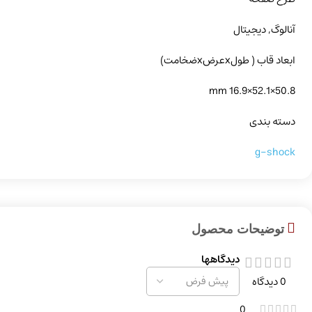
آنالوگ, دیجیتال
ابعاد قاب ( طولxعرضxضخامت)
50.8×52.1×16.9 mm
دسته بندی
g-shock
توضیحات محصول
دیدگاهها
0 دیدگاه
0