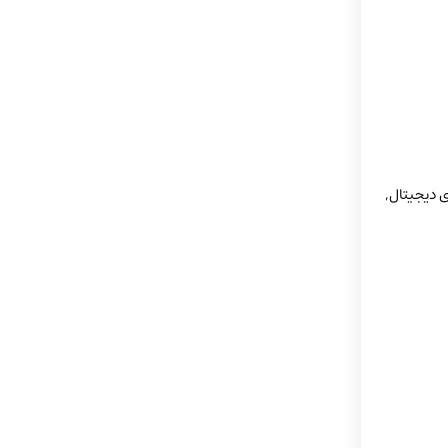
س, قطب‌نمای دیجیتال,