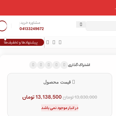
مشاوره خرید:
04133249672
پیشنهادها و تخفیف‌ها
اشتراک گذاری
قیمت محصول
13,138,500
تومان
13,830,000
تومان
در انبار موجود نمی باشد