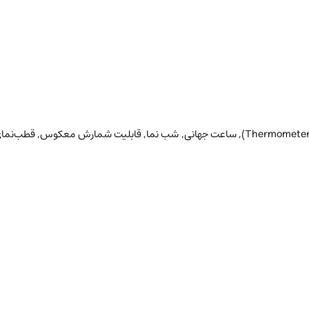
آلارم, بوق ساعتی, تقویم تمام خودکار, چراغ LED, حالت 12/24, دما سنج (Thermometer), ساعت جهانی, شب نما, قابلیت شمارش معکو