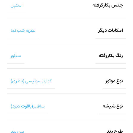
جنس بکارگرفته
استیل
امکانات دیگر
عقربه شب نما
رنگ بکاررفته
سیلور
نوع موتور
کوارتز سوئیسی (باطری)
نوع شیشه
سافایر(یاقوت کبود)
طرح بند
پین بند