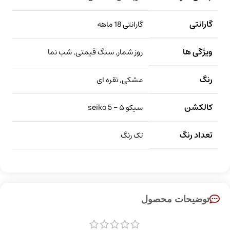
گارانتی
گارانتی 18 ماهه
ویژگی ها
روز شمار, سنگ قیمتی, شب نما
رنگ
مشکی, نقره ای
کالکشن
سیکو ۵ – seiko 5
تعداد رنگ
تک رنگ
توضیحات محصول