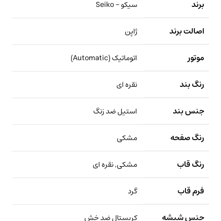
برند
سیکو – Seiko
اصالت برند
ژاپن
موتور
اتوماتیک (Automatic)
رنگ بند
نقره ای
جنس بند
استیل ضد زنگ
رنگ صفحه
مشکی
رنگ قاب
مشکی, نقره ای
فرم قاب
گرد
جنس شیشه
کریستال ضد خش