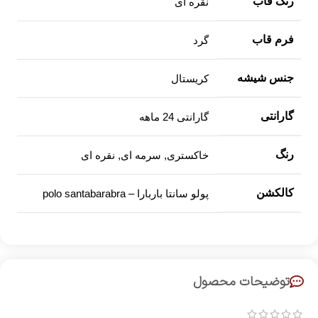
رنگ قاب
نقره ای
فرم قاب
گرد
جنس شیشه
کریستال
گارانتی
گارانتی 24 ماهه
رنگ
خاکستری, سرمه ای, نقره ای
کالکشن
پولو سانتا باربارا – polo santabarabra
توضیحات محصول