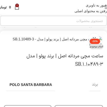
عبور به ناوبری
قبل از ثبت سفارش ، موجودی محصول مورد نظر را از ما
0
0
تومان
استعلام بفرمایید.
رفتن به محتوای اصلی
خانه
»
فروشگاه
»
ساعت مچی
»
ساعت مچی مردانه
»
ساعت مچی اسپرت 
بزرگنمایی تصویر
-20%
اتمام موجودی
ساعت مچی مردانه اصل | برند پولو | مدل
SB.1.10489-3
برند
POLO SANTA BARBARA