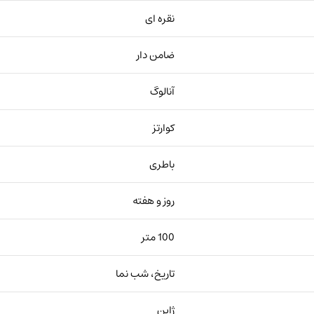
نقره ای
ضامن دار
آنالوگ
کوارتز
باطری
روز و هفته
100 متر
تاریخ، شب نما
ژاپن