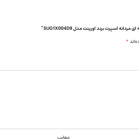
نه اسپرت برند اورینت مدل SUG1X004D9”
*
ه‌اند
معایب