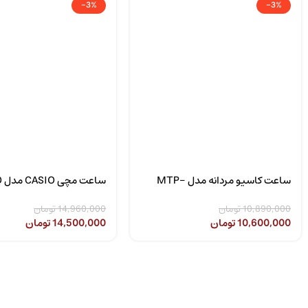
-3%
-3%
ساعت کاسیو مردانه مدل MTP-
سا
LTP-1302SG-7AVDF
1308D-2AVDF
10,890,000
تومان
14,960,000
تومان
مقالات
10,600,000
تومان
14,500,000
تومان
راهنمای
مقالات
گام به
10مدل
گام
ساعت
تعویض
مچی
شیشه