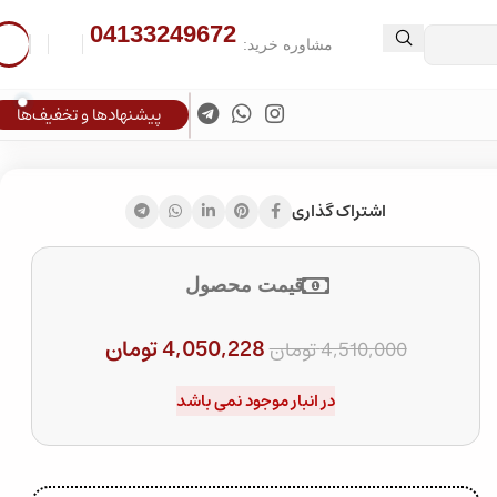
04133249672
مشاوره خرید:
پیشنهادها و تخفیف‌ها
اشتراک گذاری
قیمت محصول
4,050,228
تومان
4,510,000
تومان
در انبار موجود نمی باشد