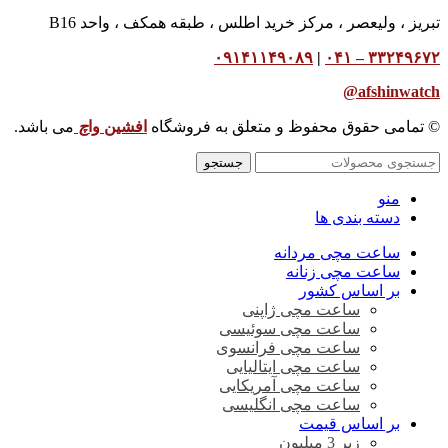
تبریز ، ولیعصر ، مرکز خرید اطلس ، طبقه همکف ، واحد B16
۰۹۱۴۱۱۴۹۰۸۹
|
۳۳۲۴۹۶۷۲ – ۰۴۱
afshinwatch@
© تمامی حقوق محفوظ و متعلق به فروشگاه
افشین وا
چ
می باشد.
جستجو
منو
دسته بندی ها
ساعت مچی مردانه
ساعت مچی زنانه
بر اساس کشور
ساعت مچی ژاپنی
ساعت مچی سوئیسی
ساعت مچی فرانسوی
ساعت مچی ایتالیایی
ساعت مچی آمریکایی
ساعت مچی انگلیسی
بر اساس قیمت
زیر 3 میلیون