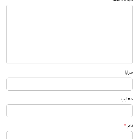
مزایا
معایب
*
نام