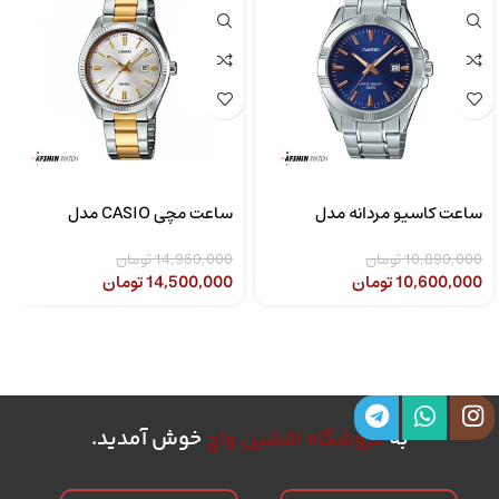
ساعت کاسیو مردانه مدل
ساعت مچی CASIO مدل
CASIO LTP-1302SG-7AVDF
MTP-1308D-2AVDF
10,890,000
تومان
14,960,000
تومان
10,600,000
تومان
14,500,000
تومان
به
فروشگاه افشین واچ
خوش آمدید.