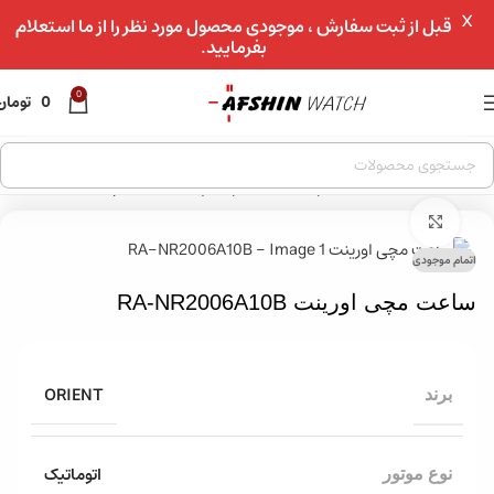
X
عبور به ناوبری
قبل از ثبت سفارش ، موجودی محصول مورد نظر را از ما استعلام
بفرمایید.
رفتن به محتوای اصلی
0
0
تومان
خانه
»
فروشگاه
»
ساعت مچی
»
ساعت مچی ژاپنی
»
ساعت مچی اورینت RA-NR2006A10B
بزرگنمایی تصویر
اتمام موجودی
ساعت مچی اورینت RA-NR2006A10B
ORIENT
برند
اتوماتیک
نوع موتور