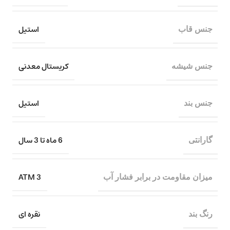
استیل
جنس قاب
کریستال معدنی
جنس شیشه
استیل
جنس بند
6 ماه تا 3 سال
گارانتی
3 ATM
میزان مقاومت در برابر فشار آب
نقره ای
رنگ بند