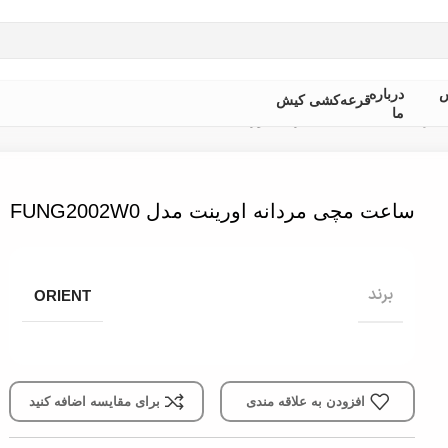
 از ثبت سفارش ، موجودی محصول مورد نظر را از ما استعلام بفرمایی
س
درباره
قرعه‌کشی کیش
ما
مردانه
»
ساعت مچی مردانه اورینت مدل FUNG2002W0
ساعت مچی مردانه اورینت مدل FUNG2002W0
برند
ORIENT
افزودن به علاقه مندی
برای مقایسه اضافه کنید