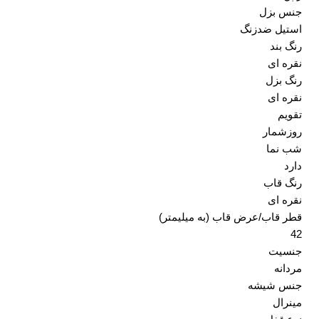
جنس بزل
استیل ضدزنگ
رنگ بند
نقره ای
رنگ بزل
نقره ای
تقویم
روزشمار
شب نما
دارد
رنگ قاب
نقره ای
قطر قاب/عرض قاب (به میلیمتر)
42
جنسیت
مردانه
جنس شیشه
مینرال