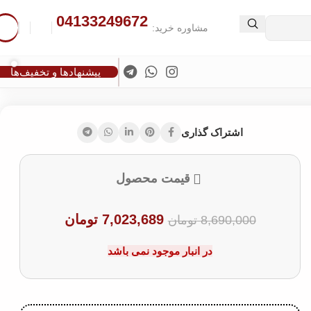
04133249672
د.
مشاوره خرید:
پیشنهادها و تخفیف‌ها
اشتراک گذاری
قیمت محصول
7,023,689
تومان
8,690,000
تومان
در انبار موجود نمی باشد