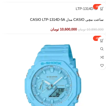
-3%
ساعت مچی CASIO مدل CASIO LTP-1314D-5A
10,600,000
تومان
10,890,000
تومان
-3%