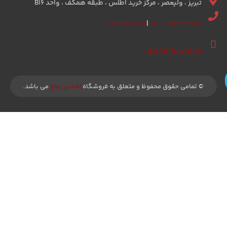
تبریز ، ولیعصر ، مرکز خرید اطلس ، طبقه همکف ، واحد B16
۰۹۱۴۱۱۴۹۰۸۹
|
۳۳۲۴۹۶۷۲ – ۰۴۱
afshinwatch@
© تمامی حقوق محفوظ و متعلق به فروشگاه
افشین واچ
می باشد.