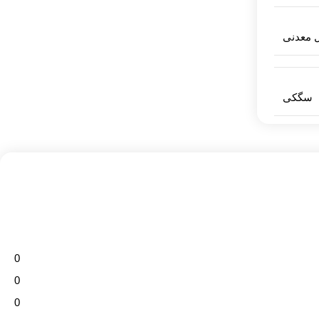
 معدنی
سگکی
0
0
0