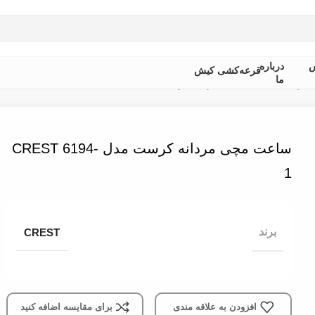
 از ثبت سفارش ، موجودی محصول مورد نظر را از ما استعلام بفرمایی
س
درباره
قرعه‌کشی کیش
ما
مردانه
»
ساعت مچی مردانه کرست مدل CREST 6194-1
ساعت مچی مردانه کرست مدل CREST 6194-
1
برند
CREST
افزودن به علاقه مندی
برای مقایسه اضافه کنید