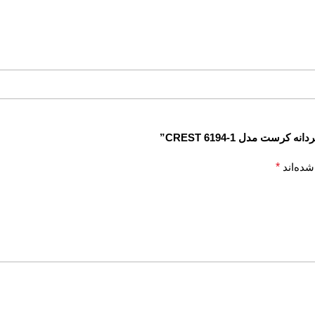
 مدل CREST 6194-1”
شده‌اند
*