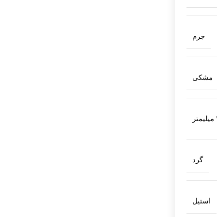
چرم
مشکی
ر
گرد
استیل