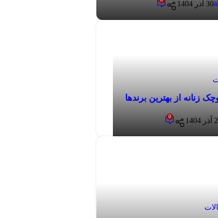
a
30 آذر 1404
ت
0
 1404
لات