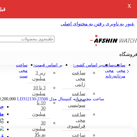
X
قبل
عبور به ناوبری
رفتن به محتوای اصلی
روشگاه
خانه
»
فروشگاه
»
ساعت مچی
»
ساعت مچی زنانه
»
ساعت مچی زنانه کنتیننتال مدل
ساعت
ساعت
بر اساس کشور
بر اساس قیمت
ساعت
مچی
مچی
مچی
ساعت
زیر 3
مردانه
زنانه
ست
مچی
میلیون
ژاپنی
3 تا 10
ساعت
میلیون
مچی
ساعت مچی زنانه کنتیننتال مدل 23506-LD312130
9,200,000
10 تا
سوئیسی
جد
30
مق
میلیون
ساعت
مچی
30
فرانسوی
میلیون
به بالا
ساعت