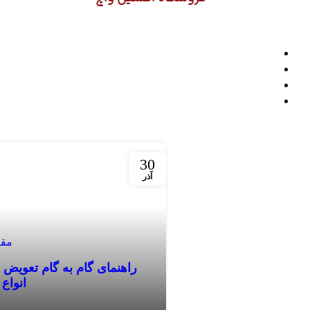
30
آذر
مقا
راهنمای گام به گام تعوی
انواع