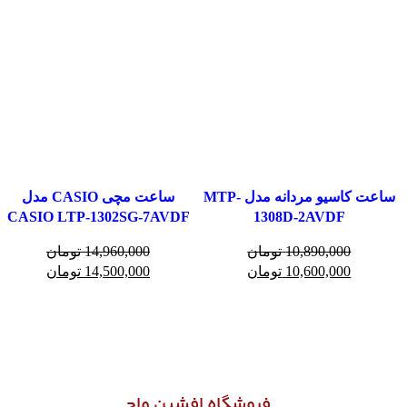
ساعت کاسیو مردانه مدل MTP-
ساعت مچی CASIO مدل
CASIO LTP-1302SG-7AVDF
1308D-2AVDF
10,890,000
تومان
14,960,000
تومان
10,600,000
تومان
14,500,000
تومان
به
فروشگاه افشین واچ
خوش آمدید.