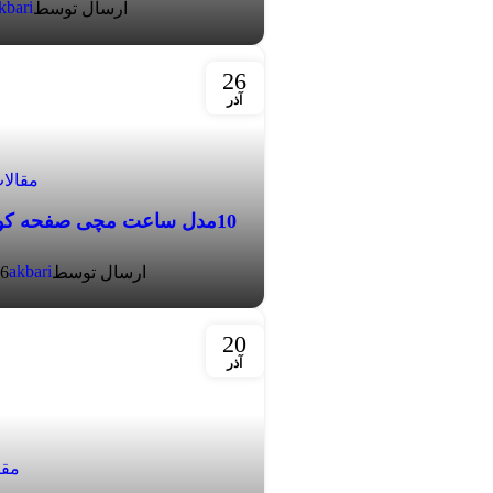
kbari
ارسال توسط
26
آذر
مقالا
10مدل ساعت مچی صفحه کوچک زنانه از بهترین برندها
akbari
ارسال توسط
26 آذر
20
آذر
مقا