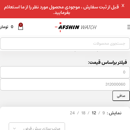
X
عبور به ناوبری
قبل از ثبت سفارش ، موجودی محصول مورد نظر را از ما استعلام
بفرمایید.
رفتن به محتوای اصلی
0
0
تومان
خانه
»
ساعت مچی
»
ساعت مچی زنانه
»
صفحه 3
فیلتر براساس قیمت:
صافی
نمایش
9
12
18
24