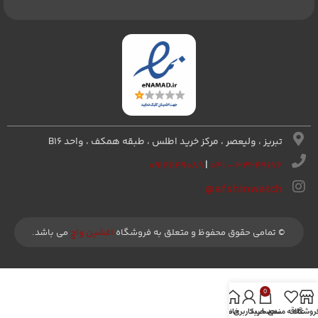
تبریز ، ولیعصر ، مرکز خرید اطلس ، طبقه همکف ، واحد B16
۰۹۱۴۱۱۴۹۰۸۹
|
۳۳۲۴۹۶۷۲ – ۰۴۱
afshinwatch@
© تمامی حقوق محفوظ و متعلق به فروشگاه
افشین واچ
می باشد.
0
روشگاه
علاقه مندی
سبد خرید
خانه
حساب کاربری من