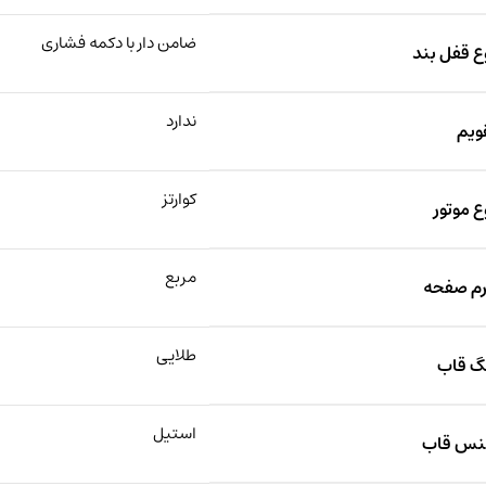
ضامن دار با دکمه فشاری
ع قفل بند
ندارد
ویم
کوارتز
ع موتور
مربع
م صفحه
طلایی
گ قاب
استیل
س قاب