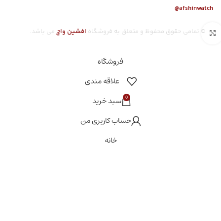
afshinwatch@
© تمامی حقوق محفوظ و متعلق به فروشگاه
افشین وا
چ
می باشد.
بزرگنمایی تصویر
فروشگاه
علاقه مندی
0
سبد خرید
حساب کاربری من
خانه