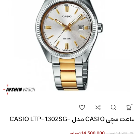
ساعت مچی CASIO مدل CASIO LTP-1302SG-
7AVD
14,500,000
تومان
14,960,0
تومان