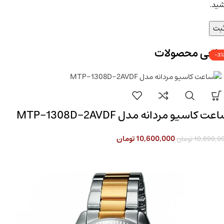
شید.
راجی محصولات
-3%
-3%
-3%
-3%
-3%
-3%
عت کاسیو مردانه مدل MTP-1308D-2AVDF
10,600,000
تومان
10,890,0
تومان