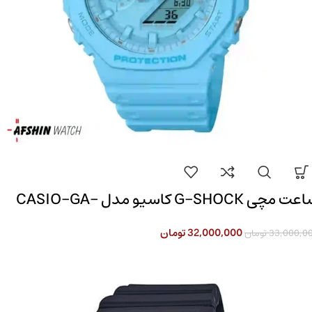
ساعت مچی G-SHOCK کاسیو مدل CASIO-GA-
2100-2A2D
32,000,000
تومان
33,000,0
تومان