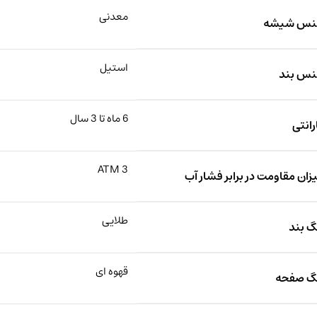
معدنی
نس شیشه
استیل
س بند
6 ماه تا 3 سال
رانتی
3 ATM
زان مقاومت در برابر فشار آب
طلایی
گ بند
قهوه ای
گ صفحه