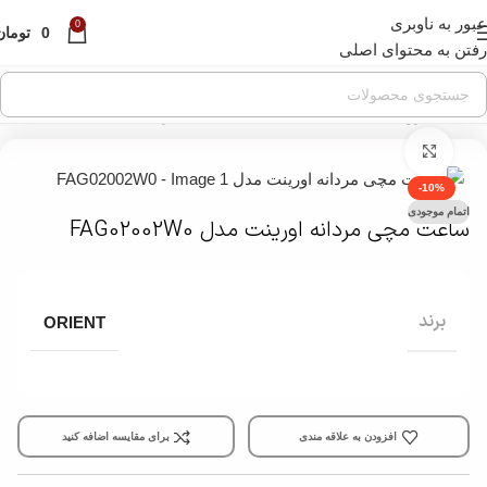
عبور به ناوبری
قبل از ثبت سفارش ، موجودی محصول مورد نظر را از ما
0
0
تومان
استعلام بفرمایید.
رفتن به محتوای اصلی
خانه
»
فروشگاه
»
ساعت مچی
»
ساعت مچی مردانه
»
ساعت مچی کلاسیک 
بزرگنمایی تصویر
-10%
اتمام موجودی
ساعت مچی مردانه اورینت مدل FAG02002W0
برند
ORIENT
افزودن به علاقه مندی
برای مقایسه اضافه کنید