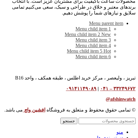
محصولات ساعت باکیفیت برای مشتریان عزیز است. با انتخاب
برندهای معتبر و خلاق در طراحی و سبک، سعی می‌کنیم تمامی
سلایق و نیازهای شما را پوشش دهیم.
Menu parent item
Menu child item 1
Menu child item 2
New
Menu child item 3
Menu child item 4
Menu child item 5
Hot
Menu child item 6
تبریز ، ولیعصر ، مرکز خرید اطلس ، طبقه همکف ، واحد B16
۰۹۱۴۱۱۴۹۰۸۹
|
۳۳۲۴۹۶۷۲ – ۰۴۱
afshinwatch@
© تمامی حقوق محفوظ و متعلق به فروشگاه
افشین وا
چ
می باشد.
جستجو
منو
دسته بندی ها