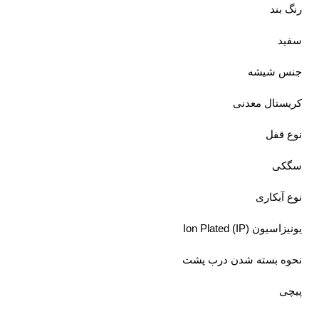
رنگ بند
سفید
جنس شیشه
کریستال معدنی
نوع قفل
سگکی
نوع آبکاری
یونیزاسیون (Ion Plated (IP
نحوه بسته شدن درب پشت
پیچی