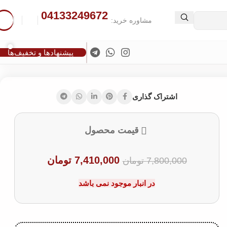
04133249672
د.
مشاوره خرید:
پیشنهادها و تخفیف‌ها
اشتراک گذاری
قیمت محصول
7,410,000
تومان
7,800,000
تومان
در انبار موجود نمی باشد