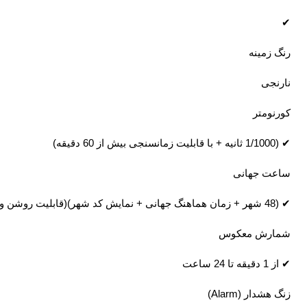
✔
رنگ زمینه
نارنجی
کورنومتر
✔ (1/1000 ثانیه + با قابلیت زمانسنجی بیش از 60 دقیقه)
ساعت جهانی
✔ (48 شهر + زمان هماهنگ جهانی + نمایش کد شهر)(قابلیت روشن و خاموش کردن تغییر یک ساعته زمان در شش ماه اول و دوم)
شمارش معکوس
✔ از 1 دقیقه تا 24 ساعت
زنگ هشدار (Alarm)