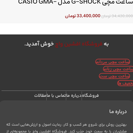
ساعت مچی G-SHOCK مدل CASIO GMA-
S2100-7ADR
33,400,000
تومان
34,430,000
تومان
به
فروشگاه افشین واچ
خوش آمدید.
ساعت مچی مردانه
اعت مچی زنانه
ساعت مچی ست
خفیف ها
فروشگاه
درباره ما
تماس با ما
مقالات
درباره ما
بهترین روش برای شروع هر کسب و کار، رعایت اصول و ارزش‌هایی است که
مشتریان را به سمت خود جذب کند. فروشگاه افشین واچ با مجموعه‌ای از