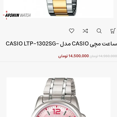
ساعت مچی CASIO مدل CASIO LTP-1302SG-
7AVDF
14,500,000
تومان
14,960,000
تومان