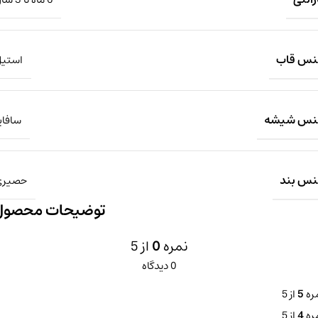
س قاب
استی
نس شیشه
سافای
س بند
حصیری
توضیحات محصول
نمره
0
از 5
0 دیدگاه
ره
5
از 5
ره
4
از 5