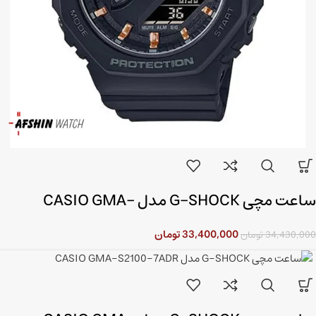
ساعت مچی G-SHOCK مدل CASIO GMA-
S2100-1ADR
33,400,000
تومان
34,430,000
تومان