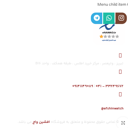
Menu child item 
تبریز ، ولیعصر ، مرکز خرید اطلس ، طبقه همکف ، واحد B16
۰۹۱۴۱۱۴۹۰۸۹
|
۳۳۲۴۹۶۷۲ – ۰۴۱
afshinwatch@
© تمامی حقوق محفوظ و متعلق به فروشگاه
افشین وا
چ
می باشد.
بزرگنمایی تصویر