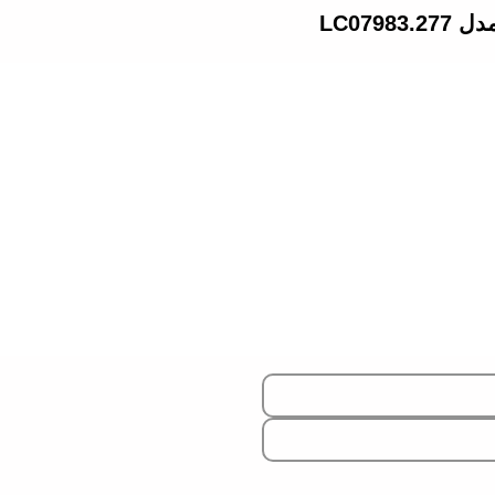
PAUL
LEE
WATCH
OMEGA