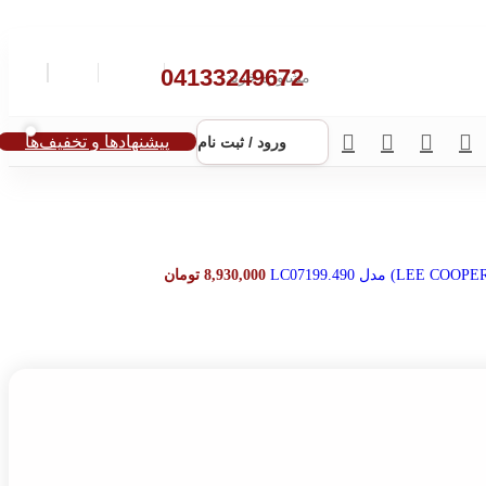
د.
04133249672
مشاوره خرید:
پیشنهادها و تخفیف‌ها
ورود / ثبت نام
8,930,000
تومان