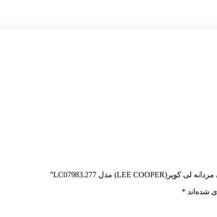
LE) مدل LC07983.277”
 شده‌اند
*