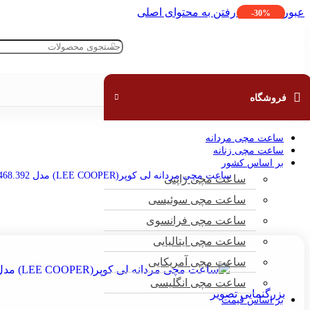
TIMEX
عبور به ناوبری
رفتن به محتوای اصلی
-30%
قبل
VERSACE
اتمام موجودی
 CARDIN
LACOSTE
ROTARY
خانه
»
فروشگاه
»
ساعت مچی
»
ساعت مچی مردانه
»
ساعت مچی کلاسیک م
فروشگاه
INENTAL
REELOOK
ساعت مچی مردانه
IMARINE
ساعت مچی زنانه
بر اساس کشور
IWATCH
ساعت مچی مردانه لی کوپر(LEE COOPER) مدل LC07468.392
ساعت مچی ژاپنی
ROAMER
ساعت مچی سوئیسی
BARBARA
ساعت مچی فرانسوی
 MILANO
ساعت مچی ایتالیایی
LAXMI
CREST
ساعت مچی آمریکایی
ALBA
ساعت مچی انگلیسی
بزرگنمایی تصویر
LIP
بر اساس قیمت