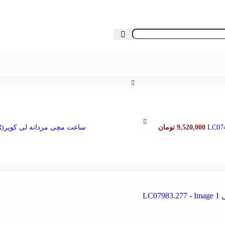
 از ثبت سفارش ، موجودی محصول مورد نظر را از ما استعلام بفرمایی
PIERRE
ردانه
»
ساعت مچی مردانه لی کوپر(LEE COOPER) مدل LC07983.277
CONT
F
NAV
9,520,000
تومان
ساعت مچی مردانه لی کوپر(LEE COOPER) مدل LC07199.490
POLO SANTA 
COMO