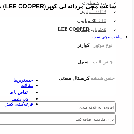
زیر 3 میلیون
 EDWARD
ساعت مچی مردانه لی کوپر(LEE COOPER) مدل LC07983.277
3 تا 10 میلیون
 COOPER
10 تا 30 میلیون
ROLEX
برند
LEE COOPER
 PEOPLE
30 میلیون به بالا
ساعت مچی ست
WAINER
نوع موتور
کوارتز
POLICE
 SWATCH
جنس قاب
استیل
CAT
BIGOTTI
جنس شیشه
کریستال معدنی
جدیدترین‌ها
مقالات
تماس با ما
درباره ما
قرعه‌کشی کیش
افزودن به علاقه مندی
برای مقایسه اضافه کنید