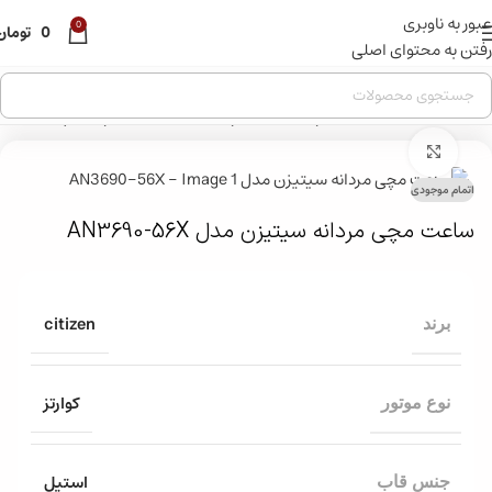
عبور به ناوبری
قبل از ثبت سفارش ، موجودی محصول مورد نظر را از ما استعلام
0
0
تومان
بفرمایید.
رفتن به محتوای اصلی
خانه
»
فروشگاه
»
ساعت مچی
»
ساعت مچی مردانه
»
ساعت مچی اسپرت مردانه
»
بزرگنمایی تصویر
اتمام موجودی
ساعت مچی مردانه سیتیزن مدل AN3690-56X
citizen
برند
کوارتز
نوع موتور
استیل
جنس قاب