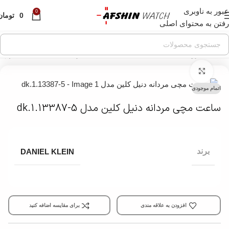
عبور به ناوبری
قبل از ثبت سفارش ، موجودی محصول مورد نظر را از ما
0
0
تومان
استعلام بفرمایید.
رفتن به محتوای اصلی
خانه
»
فروشگاه
»
ساعت مچی
»
ساعت مچی مردانه
»
ساعت مچی اسپرت 
بزرگنمایی تصویر
اتمام موجودی
ساعت مچی مردانه دنیل کلین مدل dk.1.13387-5
برند
DANIEL KLEIN
افزودن به علاقه مندی
برای مقایسه اضافه کنید