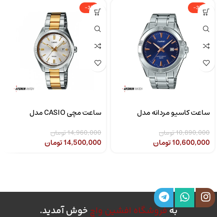
-3%
-3%
ساعت کاسیو مردانه مدل
ساعت مچی CASIO مدل
CASIO LTP-1302SG-7AVDF
MTP-1308D-2AVDF
10,890,000
تومان
14,960,000
تومان
10,600,000
تومان
14,500,000
تومان
به
فروشگاه افشین واچ
خوش آمدید.