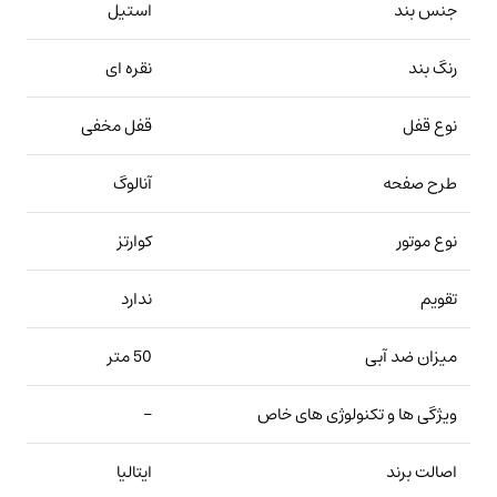
جنس بند
استیل
رنگ بند
نقره ای
نوع قفل
قفل مخفی
طرح صفحه
آنالوگ
نوع موتور
کوارتز
تقویم
ندارد
میزان ضد آبی
50 متر
ویژگی ها و تکنولوژی های خاص
–
اصالت برند
ایتالیا