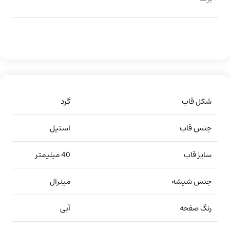
شکل قاب
گرد
جنس قاب
استیل
سایز قاب
40 میلیمتر
جنس شیشه
مینرال
رنگ صفحه
آبی