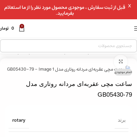
X
عبور به ناوبری
قبل از ثبت سفارش ، موجودی محصول مورد نظر را از ما استعلام
بفرمایید.
رفتن به محتوای اصلی
0
0
تومان
خانه
»
فروشگاه
»
ساعت مچی
»
ساعت مچی مردانه
»
ساعت مچی اسپرت مردانه
»
بزرگنمایی تصویر
اتمام موجودی
ساعت مچی عقربه‌ای مردانه روتاری مدل
GB05430-79
rotary
برند