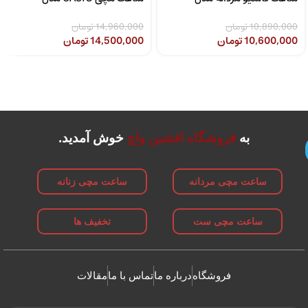
CASIO LTP-1302SG-7AVDF
MTP-1308D-2AVDF
10,890,000
تومان
14,960,000
تومان
10,600,000
تومان
14,500,000
تومان
به
فروشگاه افشین واچ
خوش آمدید.
ساعت مچی مردانه
ساعت مچی زنانه
ساعت مچی ست
تخفیف ها
فروشگاه
درباره ما
تماس با ما
مقالات