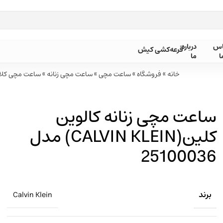
بل از ثبت سفارش ، موجودی محصول مورد نظر را از ما استعلام بفرمایید.
اس
درباره
قرعه‌کشی کیش
ا
ما
خانه
»
فروشگاه
»
ساعت مچی
»
ساعت مچی زنانه
»
ساعت مچی کلاس
ساعت مچی زنانه کالوین
کلین(CALVIN KLEIN) مدل
25100036
برند
Calvin Klein