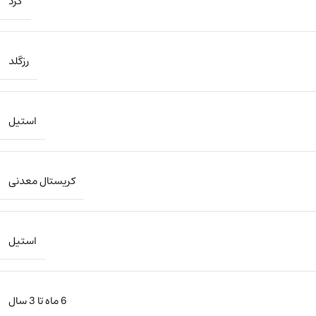
گرد
رزگلد
استیل
کریستال معدنی
استیل
6 ماه تا 3 سال