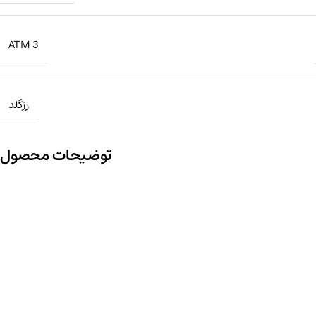
3 ATM
رزگلد
توضیحات محصول