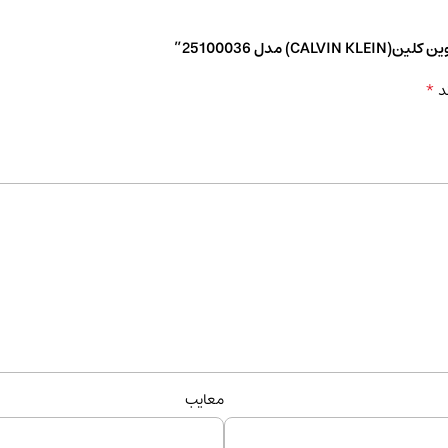
دل 25100036”
*
د
معایب