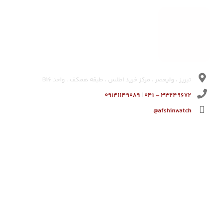
تبریز ، ولیعصر ، مرکز خرید اطلس ، طبقه همکف ، واحد B16
۰۹۱۴۱۱۴۹۰۸۹
|
۳۳۲۴۹۶۷۲ – ۰۴۱
afshinwatch@