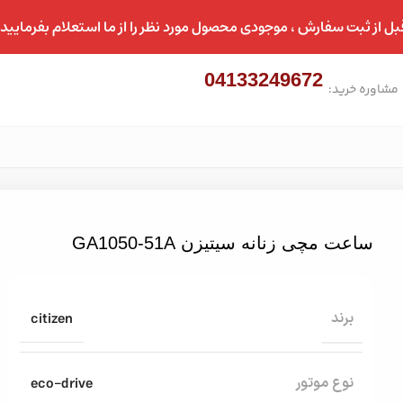
بل از ثبت سفارش ، موجودی محصول مورد نظر را از ما استعلام بفرمایید.
04133249672
مشاوره خرید:
ساعت مچی زنانه سیتیزن GA1050-51A
citizen
برند
eco-drive
نوع موتور