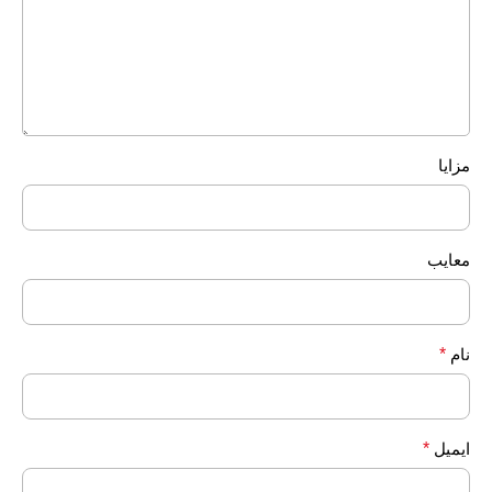
مزایا
معایب
نام
*
ایمیل
*