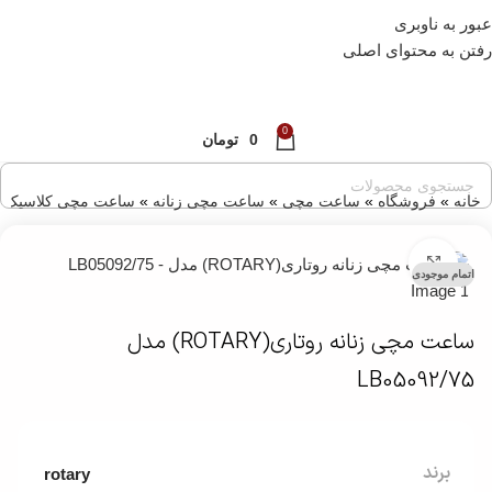
عبور به ناوبری
قبل از ثبت سفارش ، موجودی محصول مورد نظر را از ما
استعلام بفرمایید.
رفتن به محتوای اصلی
0
0
تومان
خانه
»
فروشگاه
»
ساعت مچی
»
ساعت مچی زنانه
»
ساعت مچی کلاسیک زن
بزرگنمایی تصویر
اتمام موجودی
ساعت مچی زنانه روتاری(ROTARY) مدل
LB05092/75
برند
rotary