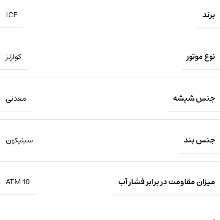
برند
ICE
نوع موتور
کوارتز
جنس شیشه
معدنی
جنس بند
سیلیکون
میزان مقاومت در برابر فشار آب
10 ATM