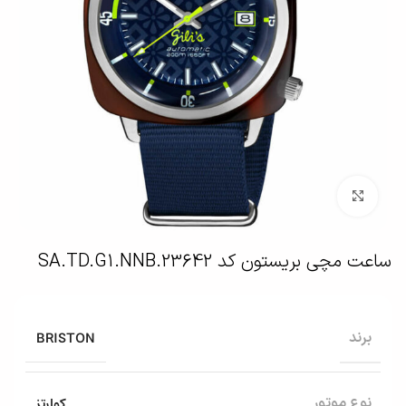
بزرگنمایی تصویر
ساعت مچی بریستون کد 23642.SA.TD.G1.NNB
BRISTON
برند
کوارتز
نوع موتور