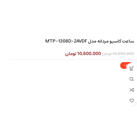
ساعت کاسیو مردانه مدل MTP-1308D-2AVDF
10,600,000
تومان
10,890,000
تومان
-3%