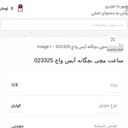
عبور به ناوبری
قبل از ثبت سفارش ، موجودی محصول مورد نظر را از ما استعلام
0
0
تومان
بفرمایید.
رفتن به محتوای اصلی
خانه
»
فروشگاه
»
ساعت مچی
»
ساعت مچی بچگانه آیس واچ 023325
بزرگنمایی تصویر
اتمام موجودی
ساعت مچی بچگانه آیس واچ 023325
ICE
برند
کوارتز
نوع موتور
معدنی
جنس شیشه