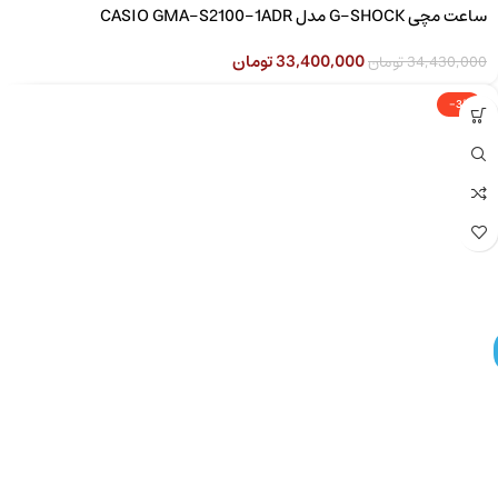
ساعت مچی G-SHOCK مدل CASIO GMA-S2100-1ADR
33,400,000
تومان
34,430,000
تومان
-3%