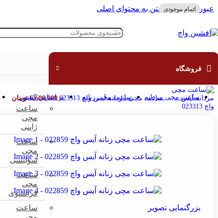
عبور به ناوبری
رفتن به محتوای اصلی
اتمام موجودی
قبل
خانه
»
فروشگاه
»
ساعت مچی
»
ساعت مچی آیس واچ ۰۲۲۸۵۹
فروشگاه
ساعت مچی مردانه
ساعت مچی زنانه
بر اساس کشور
ساعت مچی مردانه آیس واچ 023313
6,600,000
تومان
ساعت
مچی
ژاپنی
ساعت
مچی
سوئیسی
ساعت
مچی
فرانسوی
بزرگنمایی تصویر
ساعت
مچی