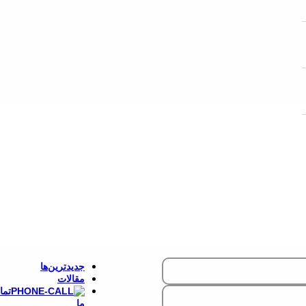
LIP
PAUL
EDWARD
E COOPER
ROLEX
WATCH
PEOPLE
WAINER
POLICE
OMEGA
SWATCH
CAT
BIGOTTI
جدیدترین‌ها
مقالات
تما
ما