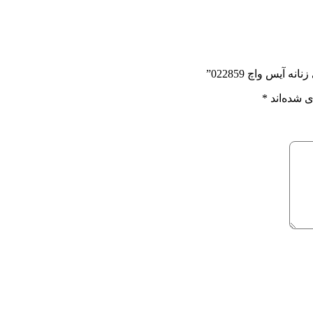
آیس واچ 022859”
 شده‌اند
*