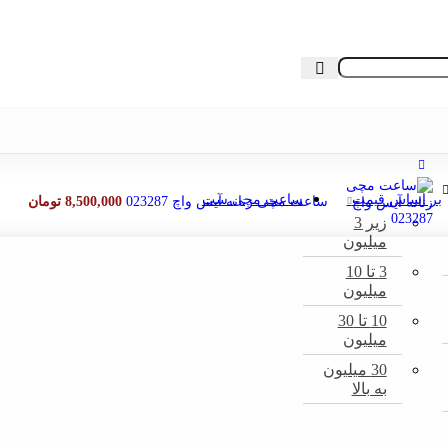
PIERRE
 از ثبت سفارش ، موجودی محصول مورد نظر را از ما استعلام بفرمایی
CARDIN
LACOSTE
ROTARY
NTINENTAL
FREELOOK
AVIMARINE
بر اساس قیمت
ساعت مچی ست
ساعت مچی زنانه آیس واچ 023287
8,500,000
تومان
IWATCH
زیر 3
میلیون
ROAMER
3 تا 10
LO SANTA
میلیون
BARBARA
10 تا 30
COMO
میلیون
MILANO
30 میلیون
LAXMI
به بالا
CREST
ALBA