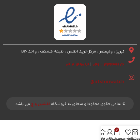
تبریز ، ولیعصر ، مرکز خرید اطلس ، طبقه همکف ، واحد B16
۰۹۱۴۱۱۴۹۰۸۹
|
۳۳۲۴۹۶۷۲ – ۰۴۱
afshinwatch@
© تمامی حقوق محفوظ و متعلق به فروشگاه
افشین واچ
می باشد.
0
روشگاه
علاقه مندی
سبد خرید
خانه
حساب کاربری من