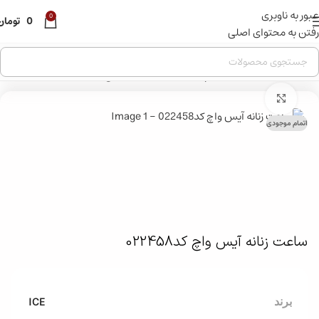
عبور به ناوبری
قبل از ثبت سفارش ، موجودی محصول مورد نظر را از ما استعلام
0
0
تومان
بفرمایید.
رفتن به محتوای اصلی
خانه
»
فروشگاه
»
ساعت مچی
»
ساعت زنانه آیس واچ کد۰۲۲۴۵۸
بزرگنمایی تصویر
اتمام موجودی
ساعت زنانه آیس واچ کد022458
ICE
برند